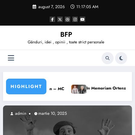
Sari
august 7, 2026
11:17:07 AM
la
conținut
BFP
Gânduri, idei , opinii , toate strict personale
HIGHLIGHT
Testul păstorului
In Memoriam Ortenzia Berari
C
admin
aprilie 11, 2022