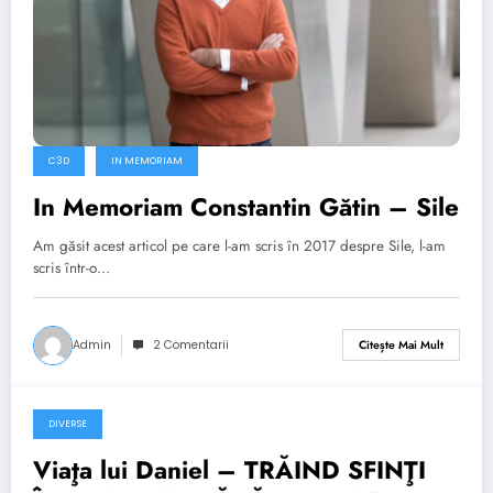
C3D
IN MEMORIAM
In Memoriam Constantin Gătin – Sile
Am găsit acest articol pe care l-am scris în 2017 despre Sile, l-am
scris într-o…
Admin
2 Comentarii
Citește Mai Mult
DIVERSE
aprilie 11, 2022
Viaţa lui Daniel – TRĂIND SFINŢI