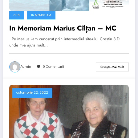
C3D
IN MEMORIAM
In Memoriam Marius Cîlțan – MC
Pe Marius l-am cunoscut prin intermediul site-ului Creștin 3 D
unde m-a ajuta mult…
Admin
0 Comentarii
Citește Mai Mult
octombrie 22, 2022