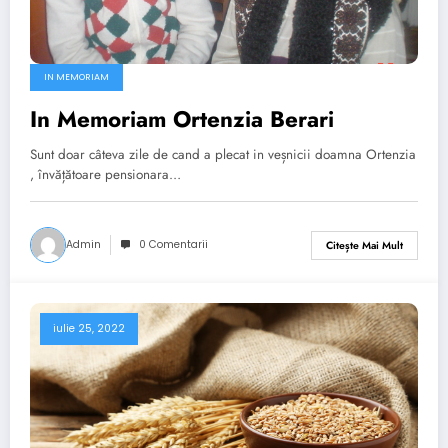
IN MEMORIAM
In Memoriam Ortenzia Berari
Sunt doar câteva zile de cand a plecat in veșnicii doamna Ortenzia
, învățătoare pensionara…
Admin
0 Comentarii
Citește Mai Mult
iulie 25, 2022