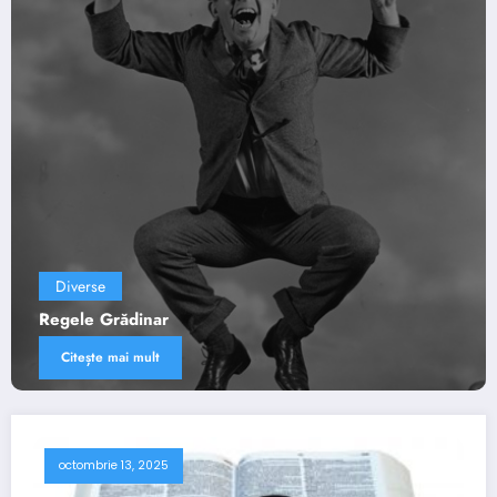
Diverse
Viaţa lui Daniel – TRĂIND SFINŢI ÎNTR-O LUME
FĂRĂ DE DUMNEZEU
Citește mai mult
octombrie 13, 2025