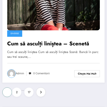
DIVERSE
Cum să asculți liniștea – Scenetă
Cum să asculți liniștea Cum să asculți liniștea Scenă: Bancă în parc
sau trei scaune,…
Admin
0 Comentarii
Citește Mai Mult
Paginație
…
1
2
17
articole