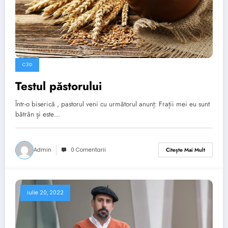
C3D
Testul păstorului
Într-o biserică , pastorul veni cu următorul anunț: Frații mei eu sunt
bătrân și este…
Admin
0 Comentarii
Citește Mai Mult
iulie 20, 2022