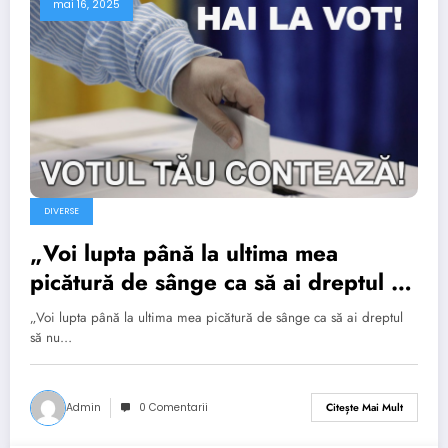
mai 16, 2025
DIVERSE
„Voi lupta până la ultima mea
picătură de sânge ca să ai dreptul să
nu fii de acord cu mine!“
„Voi lupta până la ultima mea picătură de sânge ca să ai dreptul
să nu…
Admin
0 Comentarii
Citește Mai Mult