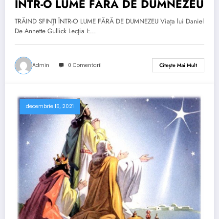
ÎNTR-O LUME FĂRĂ DE DUMNEZEU
TRĂIND SFINŢI ÎNTR-O LUME FĂRĂ DE DUMNEZEU Viaţa lui Daniel
De Annette Gullick Lecţia I:…
Admin
0 Comentarii
Citește Mai Mult
decembrie 15, 2021