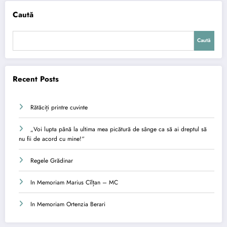
Caută
Caută
Recent Posts
Rătăciți printre cuvinte
„Voi lupta până la ultima mea picătură de sânge ca să ai dreptul să
nu fii de acord cu mine!“
Regele Grădinar
In Memoriam Marius Cîlțan – MC
In Memoriam Ortenzia Berari