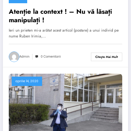
Atenție la context ! – Nu vă lăsați
manipulați !
Ieri un prieten mi-a arătat acest articol (postare) a unui individ pe
nume Ruben Irimia,…
Admin
0 Comentarii
Citește Mai Mult
aprilie 14, 2020