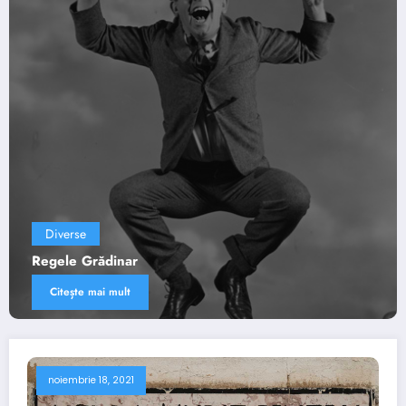
Diverse
Viaţa lui Daniel – TRĂIND SFINŢI ÎNTR-O 
FĂRĂ DE DUMNEZEU
Citește mai mult
noiembrie 18, 2021