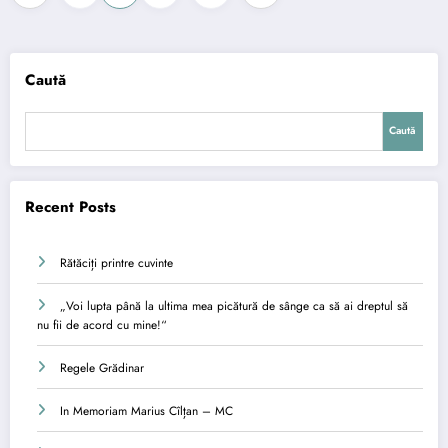
articole
Caută
Caută
Recent Posts
Rătăciți printre cuvinte
„Voi lupta până la ultima mea picătură de sânge ca să ai dreptul să
nu fii de acord cu mine!“
Regele Grădinar
In Memoriam Marius Cîlțan – MC