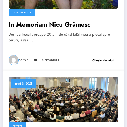
IN MEMORIAM
In Memoriam Nicu Grămesc
Deși au trecut aproape 20 ani de când tatăl meu a plecat spre
ceruri, astăzi…
Admin
0 Comentarii
Citește Mai Mult
mai 6, 2021
DIVERSE