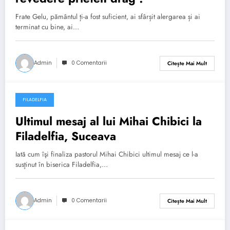
Frate Gelu, pământul ți-a fost suficient, ai sfârșit alergarea și ai
terminat cu bine, ai…
Admin
0 Comentarii
Citește Mai Mult
FILADELFIA
februarie 4, 2011
Ultimul mesaj al lui Mihai Chibici la
Filadelfia, Suceava
Iată cum îşi finaliza pastorul Mihai Chibici ultimul mesaj ce l-a
susţinut în biserica Filadelfia,…
Admin
0 Comentarii
Citește Mai Mult