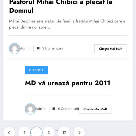
Pastorul Mihai Chibici a plecat la
Domnul
Mâini Deschise este alături de familia fratelui Mihai Chibici care a
plecat dintre noi spre…
Admin
9 Comentarii
Citește Mai Mult
FILADELFIA
ianuarie 17, 2011
MD vă urează pentru 2011
Admin
0 Comentarii
Citește Mai Mult
Paginație
…
1
2
3
17