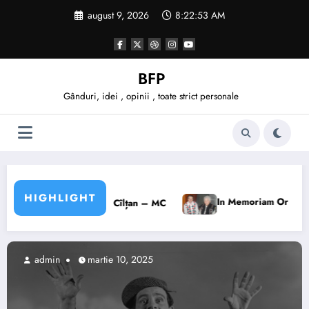
Sari
august 9, 2026
8:22:55 AM
la
conținut
BFP
Gânduri, idei , opinii , toate strict personale
HIGHLIGHT
Testul păstoru
In Memoriam Ortenzia Berari
 – MC
admin
aprilie 11, 2022